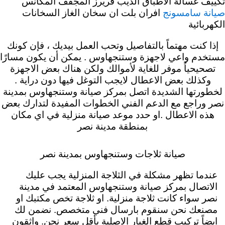
تكييف غسالة الاطباق الديب فريرز المجفف المكانس
افران بلت ان سخان الغاز السخانات
صيانة سامسونج
الكهربائية
إذا كنت مهتماً بالتفاصيل وتحب العمل بيديك ، فإن كونك
مستخدم واعي لاجهزة وستنجهاوس . يمكن أن يكون مسارًا
تصحيحياُ موفر للغاية لأموالك ولكن هناك بعض الاجهزة
وكذلك بعض الاعطال لايجب التوغل فيها دون دراية .
لخطورتها الشديدة اتصل بمركز صيانة وستنجهاوس بمدينة
نصر وراجع مع الدعم الفني الخطوات المفيدة لتدارك بعض
هذه الاعطال .او حدد موعد صيانة منزلية في اي مكان
بمنطقة مدينة نصر
صيانة ثلاجات وستنجهاوس بمدينة نصر
عندما تظهر مشكلة في الثلاجة المنزلية يجب عليك
الاتصال بمركز صيانة وستنجهاوس المعتمد في مدينة
نصر سواء كانت ثلاجة منزلية. او ثلاجة تخص مكتبك او
مصنعك نحن سنقوم بارسال فني متخصص. نضمن لك
ايضاً تركيب قطع الغيار الاصلية بأقل سعر نحن. واثقون