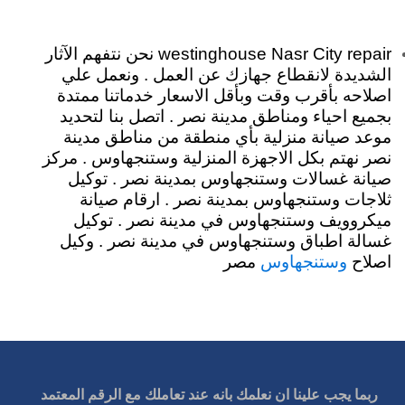
westinghouse Nasr City repair نحن نتفهم الآثار
الشديدة لانقطاع جهازك عن العمل . ونعمل علي
اصلاحه بأقرب وقت وبأقل الاسعار خدماتنا ممتدة
بجميع احياء ومناطق مدينة نصر . اتصل بنا لتحديد
موعد صيانة منزلية بأي منطقة من مناطق مدينة
نصر نهتم بكل الاجهزة المنزلية وستنجهاوس . مركز
صيانة غسالات وستنجهاوس بمدينة نصر . توكيل
ثلاجات وستنجهاوس بمدينة نصر . ارقام صيانة
ميكروويف وستنجهاوس في مدينة نصر . توكيل
غسالة اطباق وستنجهاوس في مدينة نصر . وكيل
اصلاح
مصر
وستنجهاوس
ربما يجب علينا ان نعلمك بانه عند تعاملك مع الرقم المعتمد