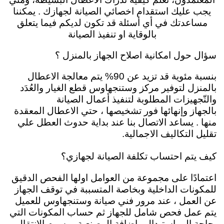
يجب عليك استقدام اخصائي الصيانة لجهازك . يمكننا
مساعدتك في أي أسئلة قد تكون لديكم فيما يتعلق
بالوقاية او تنفيذ الصيانة
سؤال حول امكانية اصلاح الجهاز بالمنزل ؟
بنسبة مئوية قد تزيد عن 90% يتم معالجة الاعطال
بالمنزل لتوفير مركز وستنجهاوس قطع الغيار والعُدَد
والتّجهيزات المطلوبة لتنفيذ أعمال الصيانة
بالجهاز
وإنهائها فور تشخيصها ، حتي الاعطال المعقدة
منها . يساعد الاتصال بنا عند بداية حدوث العطل علي
تقليل التكاليف الاجمالية.
كيف يتم احتساب تكلفة الصيانة لجهازي؟
اعتمادًا على مجموعة من العوامل اولها الفحص الدقيق
للمكونات الداخلية وبخاصة المتسببة في توقف الجهاز
عن العمل ، عند مرور فني صيانة وستنجهاوس للعميل
يتم عمل فحص شامل للجهاز ثم حساب المكونات التي
بحاجة الي استبدال واضافة المصنعية ورسوم الانتقال