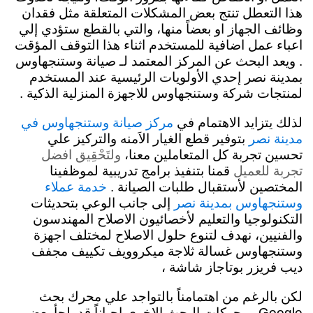
هذا التعطل تنتج بعض المشكلات المتعلقة مثل فقدان
وظائف الجهاز او بعضاً منها، والتي بالقطع ستؤدي إلي
اعباء عمل اضافية للمستخدم اثناء هذا التوقف المؤقت
. ويعد البحث عن المركز المعتمد لـ صيانة وستنجهاوس
بمدينة نصر إحدي الأولويات الرئيسية عند المستخدم
لمنتجات شركة وستنجهاوس للاجهزة المنزلية الذكية .
لذلك يتزايد الاهتمام في
مركز صيانة وستنجهاوس في
بتوفير قطع الغيار الاَمنه والتركيز علي
مدينة نصر
تحسين تجربة كل المتعاملين معنا،
ولتَحْقِيق افضل
تجربة للعميل
قمنا بتنفيذ برامج تدريبية لموظفينا
المختصين لأستقبال طلبات الصيانة .
خدمة عملاء
إلى جانب الوعي بتحديثات
وستنجهاوس بمدينة نصر
التكنولوجيا والتعليم لأخصائيون الاصلاح المهندسون
والفنيين، نهدف لتنوع حلول الاصلاح لمختلف اجهزة
وستنجهاوس غسالة ثلاجة ميكروويف تكييف مجفف
ديب فريزر بوتاجاز شاشة ،
لكن بالرغم من اهتمامناً بالتواجد علي محرك بحث
Google ومحركات البحث الاخري احياناً قد يلجأ بعض