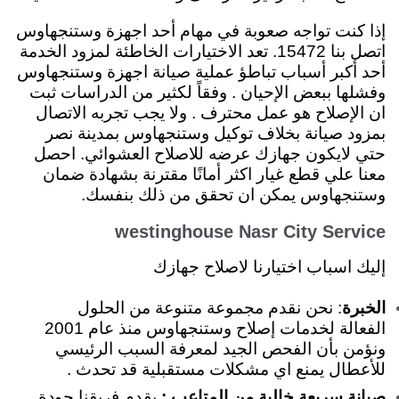
إذا كنت تواجه صعوبة في مهام أحد اجهزة وستنجهاوس
اتصل بنا 15472. تعد الاختيارات الخاطئة لمزود الخدمة
أحد أكبر أسباب تباطؤ عملية صيانة اجهزة وستنجهاوس
وفشلها ببعض الإحيان . وفقاً لكثير من الدراسات ثبت
ان الإصلاح هو عمل محترف . ولا يجب تجربه الاتصال
بمزود صيانة بخلاف توكيل وستنجهاوس بمدينة نصر
حتي لايكون جهازك عرضه للاصلاح العشوائي. احصل
معنا علي قطع غيار اكثر أمانًا مقترنة بشهادة ضمان
وستنجهاوس يمكن ان تحقق من ذلك بنفسك.
westinghouse Nasr City Service
إليك اسباب اختيارنا لاصلاح جهازك
الخبرة
: نحن نقدم مجموعة متنوعة من الحلول
الفعالة لخدمات إصلاح وستنجهاوس منذ عام 2001
ونؤمن بأن الفحص الجيد لمعرفة السبب الرئيسي
للأعطال يمنع اي مشكلات مستقبلية قد تحدث .
صيانة سريعة خالية من المتاعب :
يقدم فريقنا جودة