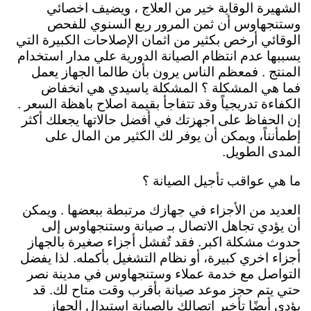
الشهيرة الوقاية خير من العلاج ، ويضيف اخصائي
وستنجهاوس أن ثمن المرور ربع السنوي للفحص
الوقائي أرخص بكثير من اثمان الإصلاحات الكبيرة التي
يسببها عدم انتظام الصيانة الدورية علي مدار استخدام
المنتج . فمعظم الناس يرون بأن طالما الجهاز يعمل
فما هي المشكلة ؟ المشكلة ياسيدي هي انخفاض
الكفاءة تدريجياً وقد تتفاجأ بقيمة اصلاح باهظة السعر .
إن الحفاظ على اجهزتك في أفضل حالاتها يجعلك أكثر
إطمأنناً، ويمكن أن يوفر لك الكثير من المال على
المدى الطويل.
ما هي عواقب تأجيل الصيانة ؟
العديد من الأجزاء في جهازك مرتبطة ببعضها . ويمكن
أن يؤدي تجاهل الاتصال بـ صيانة وستنجهاوس إلى
حدوث مشكلة اكبر. فقد تٌفشل أجزاء صغيرة بالجهاز
أجزاء اخري كبيرة، أو نظام التشغيل بأكمله. لذا يفضل
التواصل مع خدمة عملاء وستنجهاوس في مدينة نصر
حتي يتم حجز موعد صيانة بأقرب وقت متاح لك. قد
يؤدي أيضًا تأخير اتصالك بالصيانة استبدال الجهاز