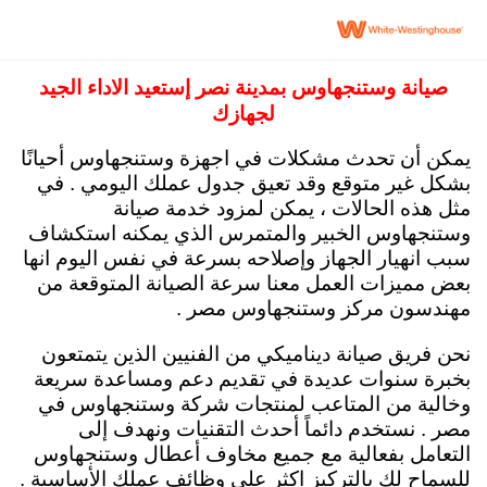
صيانة وايت وستنجهاوس مصر 15472 رقم توكيل
وستنجهاوس اصلاح ثلاجات غسالات ديب فريزر
صيانة وستنجهاوس بمدينة نصر إستعيد الاداء الجيد
لجهازك
يمكن أن تحدث مشكلات في اجهزة وستنجهاوس أحيانًا
بشكل غير متوقع وقد تعيق جدول عملك اليومي . في
مثل هذه الحالات ، يمكن لمزود خدمة صيانة
وستنجهاوس الخبير والمتمرس الذي يمكنه استكشاف
سبب انهيار الجهاز وإصلاحه بسرعة في نفس اليوم انها
بعض مميزات العمل معنا سرعة الصيانة المتوقعة من
مهندسون مركز وستنجهاوس مصر .
نحن فريق صيانة ديناميكي من الفنيين الذين يتمتعون
بخبرة سنوات عديدة في تقديم دعم ومساعدة سريعة
وخالية من المتاعب لمنتجات شركة وستنجهاوس في
مصر . نستخدم دائماً أحدث التقنيات ونهدف إلى
التعامل بفعالية مع جميع مخاوف أعطال وستنجهاوس
للسماح لك بالتركيز اكثر على وظائف عملك الأساسية .