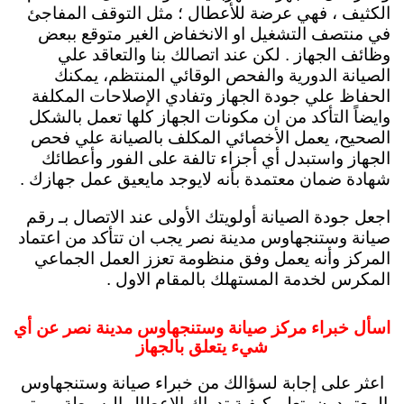
الكثيف ، فهي عرضة للأعطال ؛ مثل التوقف المفاجئ
في منتصف التشغيل او الانخفاض الغير متوقع ببعض
وظائف الجهاز . لكن عند اتصالك بنا والتعاقد علي
الصيانة الدورية والفحص الوقائي المنتظم، يمكنك
الحفاظ علي جودة الجهاز وتفادي الإصلاحات المكلفة
وايضاً التأكد من ان مكونات الجهاز كلها تعمل بالشكل
الصحيح، يعمل الأخصائي المكلف بالصيانة علي فحص
الجهاز واستبدل أي أجزاء تالفة على الفور وأعطائك
شهادة ضمان معتمدة بأنه لايوجد مايعيق عمل جهازك .
اجعل جودة الصيانة أولويتك الأولى عند الاتصال بـ رقم
صيانة وستنجهاوس مدينة نصر يجب ان تتأكد من اعتماد
المركز وأنه يعمل وفق منظومة تعزز العمل الجماعي
المكرس لخدمة المستهلك بالمقام الاول .
اسأل خبراء مركز صيانة وستنجهاوس مدينة نصر عن أي
شيء يتعلق بالجهاز
اعثر على إجابة لسؤالك من خبراء صيانة وستنجهاوس
المعتمدون، تعلم كيفية تدراك الاعطال البسيطة، ومتي